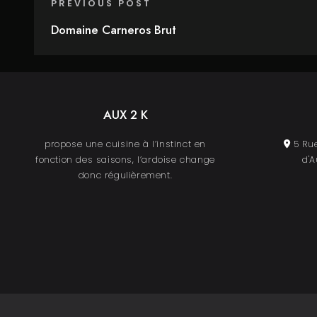
PREVIOUS POST
Domaine Carneros Brut
AUX 2 K
propose une cuisine à l’instinct en
5 Rue
fonction des saisons, l’ardoise change
d'A
donc régulièrement.