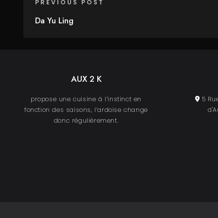
PREVIOUS POST
Da Yu Ling
AUX 2 K
propose une cuisine à l’instinct en
5 Rue
fonction des saisons, l’ardoise change
d'A
donc régulièrement.