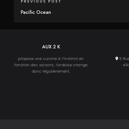
PREVIOUS POST
Pacific Ocean
AUX 2 K
propose une cuisine à l’instinct en
5 Rue
fonction des saisons, l’ardoise change
d'A
donc régulièrement.