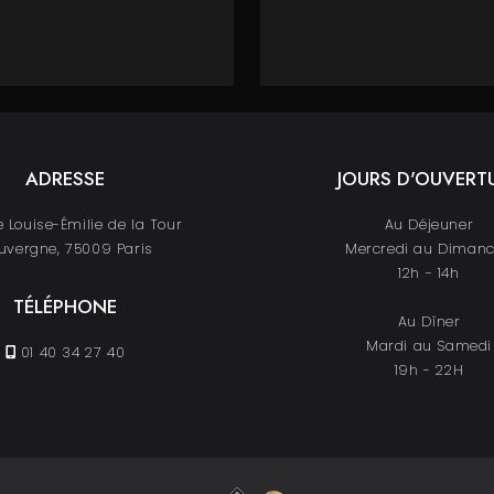
ADRESSE
JOURS D'OUVERT
 Louise-Émilie de la Tour
Au Déjeuner
uvergne, 75009 Paris
Mercredi au Diman
12h - 14h
TÉLÉPHONE
Au Dîner
Mardi au Samedi
01 40 34 27 40
19h - 22H