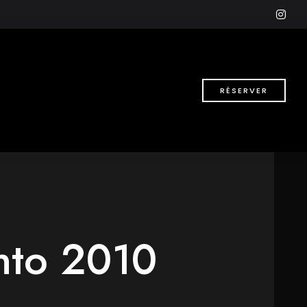
ins
RÉSERVER
into 2010