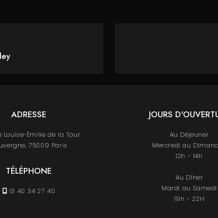
ley
ADRESSE
JOURS D'OUVERT
 Louise-Émilie de la Tour
Au Déjeuner
uvergne, 75009 Paris
Mercredi au Diman
12h - 14h
TÉLÉPHONE
Au Dîner
Mardi au Samedi
01 40 34 27 40
19h - 22H